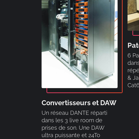
Pat
6 Pa
dans
répé
& Ja
Cat6
Convertisseurs et DAW
Un réseau DANTE réparti
dans les 3 live room de
prises de son. Une DAW
ultra puissante et 24To