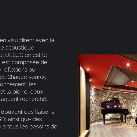
en visu direct avec la
ne acoustique
hel DELUC en est le
le est composée de
e réflexions ou
let. Chaque source
ronnement, les
et la pierre, deux
claquant recherché…
 trouvent des liaisons
DI ainsi que des
e à tous les besoins de