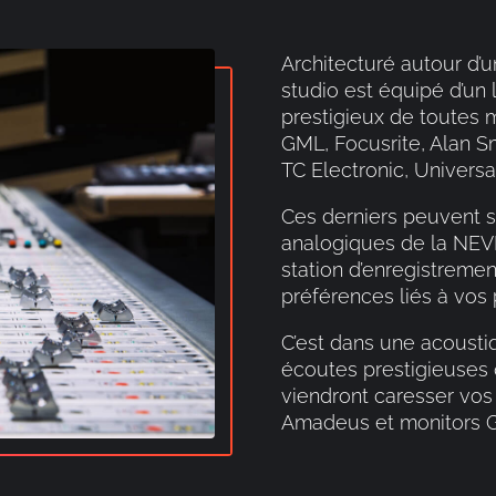
Architecturé autour d
studio est équipé d’un 
prestigieux de toutes 
GML, Focusrite, Alan Sm
TC Electronic, Universal
Ces derniers peuvent s’
analogiques de la NEVE
station d’enregistremen
préférences liés à vos 
C’est dans une acousti
écoutes prestigieuses
viendront caresser vos
Amadeus et monitors G