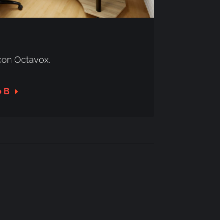
çon Octavox.
o B