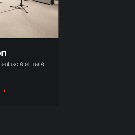
on
ent isolé et traité
n